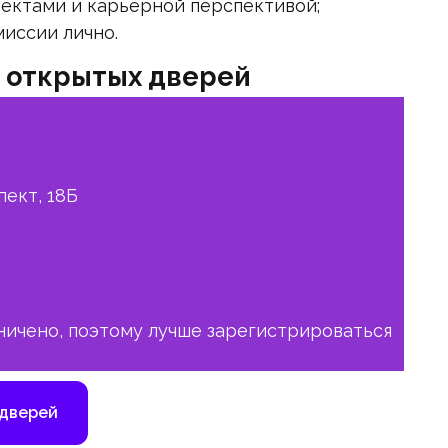
оектами и карьерной перспективой;
иссии лично.
ь открытых дверей
пект, 18Б
ничено, поэтому лучше зарегистрироваться
 дверей