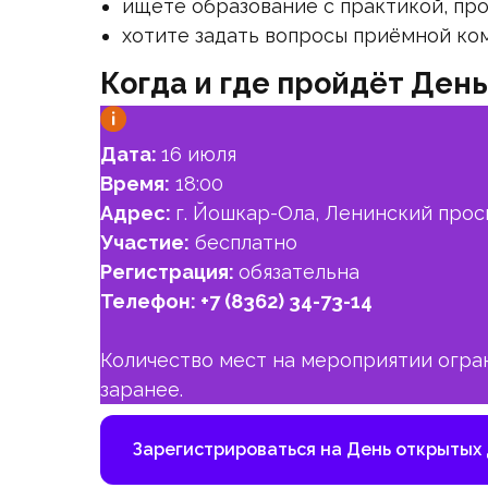
ищете образование с практикой, пр
хотите задать вопросы приёмной ком
Когда и где пройдёт Ден
Дата:
16 июля
Время:
18:00
Адрес:
г. Йошкар-Ола, Ленинский прос
Участие:
бесплатно
Регистрация:
обязательна
Телефон:
+7 (8362) 34-73-14
Количество мест на мероприятии огра
заранее.
Зарегистрироваться на День открытых