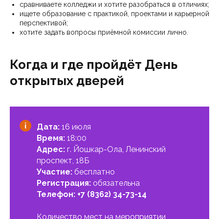
сравниваете колледжи и хотите разобраться в отличиях;
ищете образование с практикой, проектами и карьерной
перспективой;
хотите задать вопросы приёмной комиссии лично.
Когда и где пройдёт День
открытых дверей
Дата:
16 июля
Время:
18:00
Адрес:
г. Йошкар-Ола, Ленинский
проспект, 18Б
Участие:
бесплатно
Регистрация:
обязательна
Телефон:
+7 (8362) 34-73-14
Количество мест на мероприятии