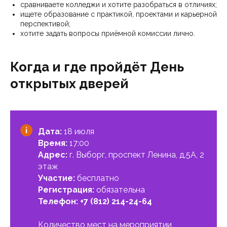
сравниваете колледжи и хотите разобраться в отличиях;
ищете образование с практикой, проектами и карьерной
перспективой;
хотите задать вопросы приёмной комиссии лично.
Когда и где пройдёт День
открытых дверей
Дата:
18 июля
Время:
17:00
Адрес:
г. Выборг, проспект Ленина, д.5А, 2
этаж
Участие:
бесплатно
Регистрация:
обязательна
Телефон:
+7 (812) 214-24-64
Количество мест на мероприятии