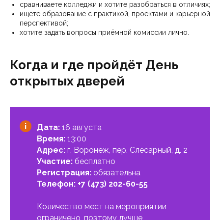
сравниваете колледжи и хотите разобраться в отличиях;
ищете образование с практикой, проектами и карьерной
перспективой;
хотите задать вопросы приёмной комиссии лично.
Когда и где пройдёт День
открытых дверей
Дата:
16 августа
Время:
13:00
Адрес:
г. Воронеж, пер. Слесарный, д. 2
Участие:
бесплатно
Регистрация:
обязательна
Телефон:
+7 (473) 202-60-55
Количество мест на мероприятии
ограничено, поэтому лучше