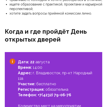
ищете образование с практикой, проектами и карьерной
перспективой;
хотите задать вопросы приёмной комиссии лично.
Когда и где пройдёт День
открытых дверей
Дата: 22
августа
Время:
14:00
Адрес:
г. Владивосток, пр-кт Народный
11в
Участие:
бесплатно
Регистрация:
обязательна
Телефон:
+7(4232) 79-06-76
Количество мест на мероприятии