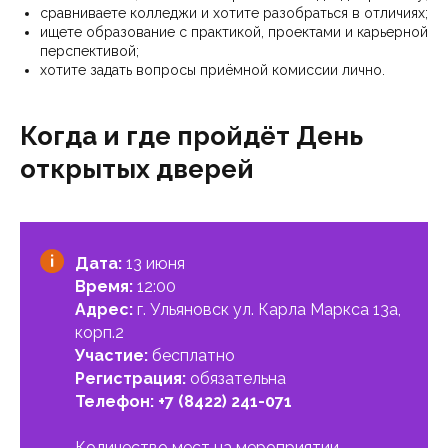
сравниваете колледжи и хотите разобраться в отличиях;
ищете образование с практикой, проектами и карьерной
перспективой;
хотите задать вопросы приёмной комиссии лично.
Когда и где пройдёт День
открытых дверей
Дата:
13 июня
Время:
12:00
Адрес:
г. Ульяновск ул. Карла Маркса 13а,
корп.2
Участие:
бесплатно
Регистрация:
обязательна
Телефон:
+7 (8422) 241-071
Количество мест на мероприятии