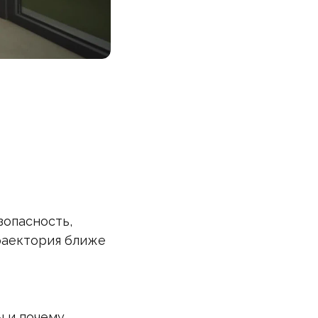
зопасность,
траектория ближе
ы и почему