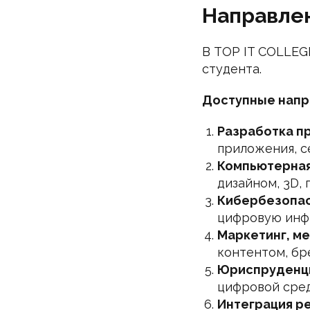
Направлен
В TOP IT COLLEG
студента.
Доступные напра
Разработка п
приложения, с
Компьютерная
дизайном, 3D,
Кибербезопас
цифровую инф
Маркетинг, ме
контентом, бр
Юриспруденци
цифровой сред
Интеграция р