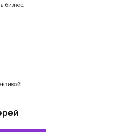
в бизнес.
ективой;
ерей