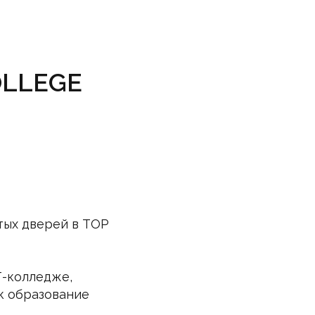
COLLEGE
тых дверей в TOP
Т-колледже,
ак образование