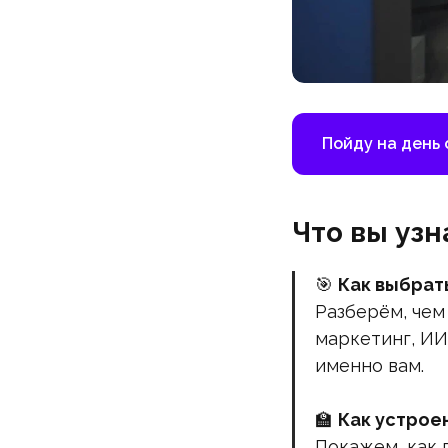
Пойду на день
Что вы уз
🎯
Как выбрат
Разберём, чем
маркетинг, ИИ
именно вам.
🏫
Как устрое
Покажем, как 