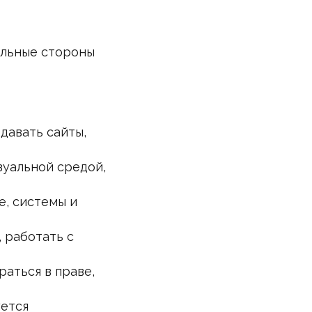
ильные стороны
здавать сайты,
зуальной средой,
е, системы и
, работать с
раться в праве,
уется