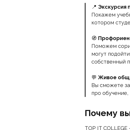
📍
Экскурсия 
Покажем учебн
котором студе
🧭
Профориен
Поможем сорие
могут подойти
собственный п
💬
Живое общ
Вы сможете за
про обучение,
Почему вы
TOP IT COLLEGE 