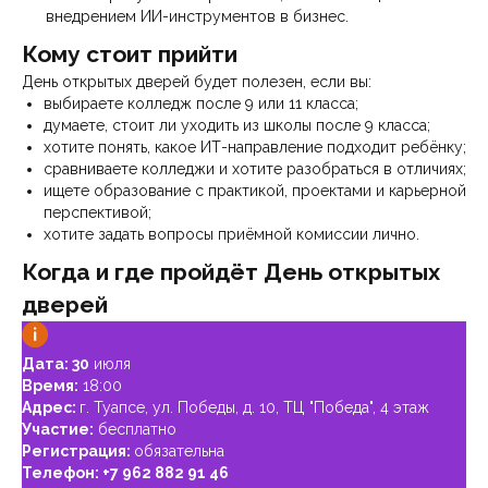
внедрением ИИ-инструментов в бизнес.
Кому стоит прийти
День открытых дверей будет полезен, если вы:
выбираете колледж после 9 или 11 класса;
думаете, стоит ли уходить из школы после 9 класса;
хотите понять, какое ИТ-направление подходит ребёнку;
сравниваете колледжи и хотите разобраться в отличиях;
ищете образование с практикой, проектами и карьерной
перспективой;
хотите задать вопросы приёмной комиссии лично.
Когда и где пройдёт День открытых
дверей
Дата: 30
июля
Время:
18:00
Адрес:
г. Туапсе, ул. Победы, д. 10, ТЦ "Победа", 4 этаж
Участие:
бесплатно
Регистрация:
обязательна
Телефон:
+7
962 882 91 46