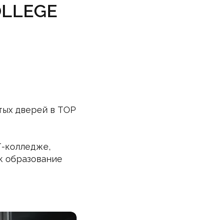
COLLEGE
тых дверей в TOP
Т-колледже,
ак образование