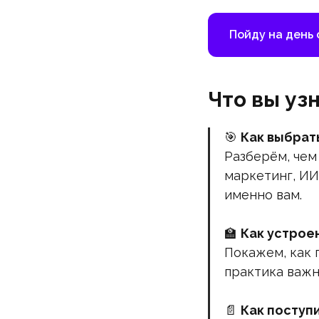
Пойду на день
Что вы уз
🎯
Как выбрат
Разберём, чем
маркетинг, ИИ
именно вам.
🏫
Как устрое
Покажем, как 
практика важн
📄
Как поступ