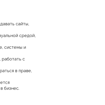
здавать сайты,
зуальной средой,
е, системы и
, работать с
раться в праве,
уется
в бизнес.