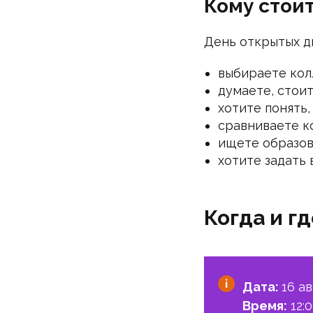
Кому стои
День открытых дв
выбираете колл
думаете, стоит
хотите понять
сравниваете ко
ищете образов
хотите задать
Когда и г
Дата:
16 а
Время:
12: