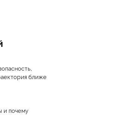
й
зопасность,
траектория ближе
ы и почему