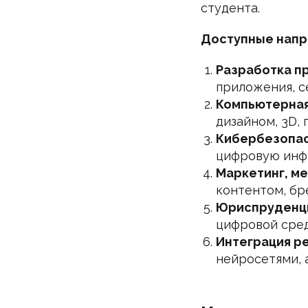
студента.
Доступные напра
Разработка п
приложения, с
Компьютерная
дизайном, 3D,
Кибербезопас
цифровую инф
Маркетинг, ме
контентом, бр
Юриспруденци
цифровой сред
Интеграция р
нейросетями, 