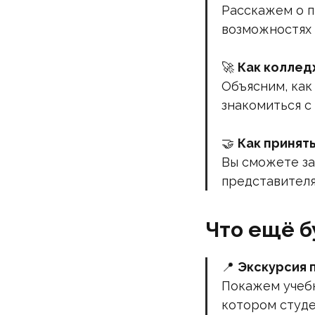
Расскажем о п
возможностях 
🚀
Как коллед
Объясним, как
знакомиться с
🤝
Как принят
Вы сможете за
представителя
Что ещё б
📍
Экскурсия 
Покажем учебн
котором студе