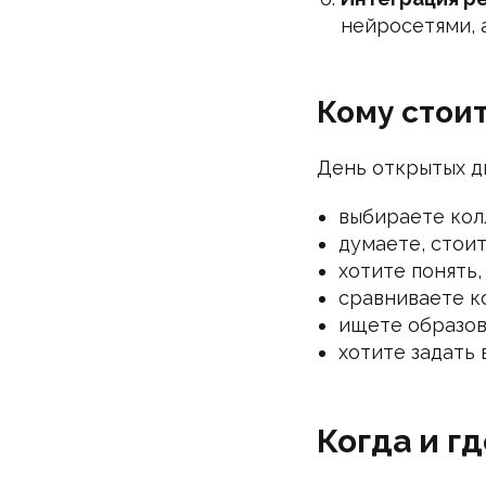
нейросетями, 
Кому стои
День открытых дв
выбираете колл
думаете, стоит
хотите понять
сравниваете ко
ищете образов
хотите задать
Когда и г