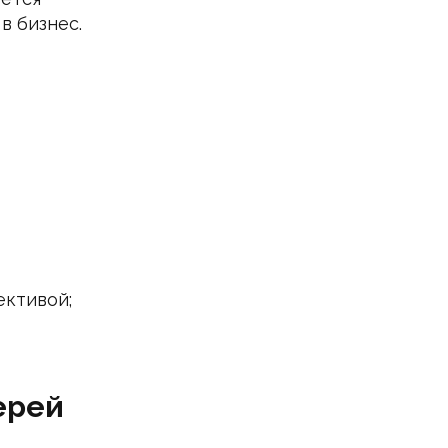
в бизнес.
ективой;
ерей