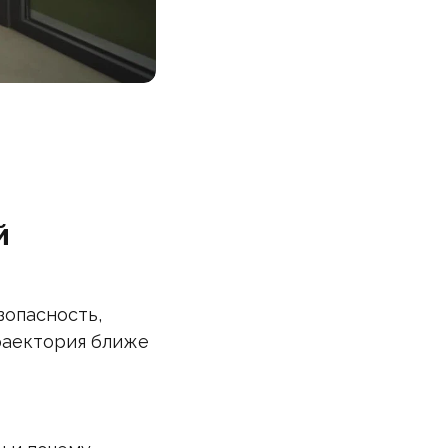
й
зопасность,
траектория ближе