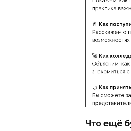
Покажем, как 
практика важн
📄
Как поступ
Расскажем о п
возможностях 
🚀
Как коллед
Объясним, как
знакомиться с
🤝
Как принят
Вы сможете за
представителя
Что ещё б