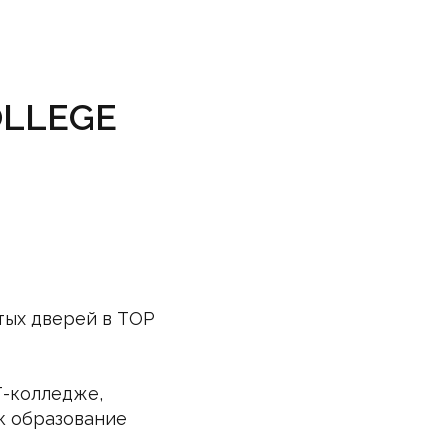
COLLEGE
тых дверей в TOP
Т-колледже,
ак образование