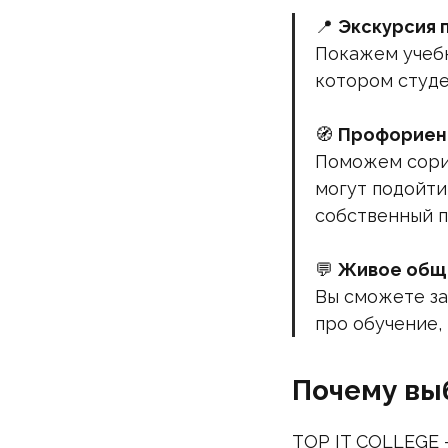
📍
Экскурсия 
Покажем учебн
котором студе
🧭
Профориен
Поможем сорие
могут подойти
собственный п
💬
Живое общ
Вы сможете за
про обучение,
Почему вы
TOP IT COLLEGE 