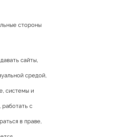
ильные стороны
здавать сайты,
зуальной средой,
е, системы и
, работать с
раться в праве,
уется