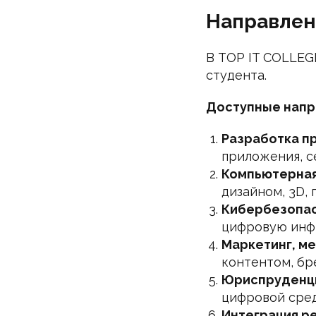
Направлен
В TOP IT COLLEG
студента.
Доступные напр
Разработка п
приложения, с
Компьютерная
дизайном, 3D,
Кибербезопас
цифровую инф
Маркетинг, ме
контентом, бр
Юриспруденци
цифровой сред
Интеграция р