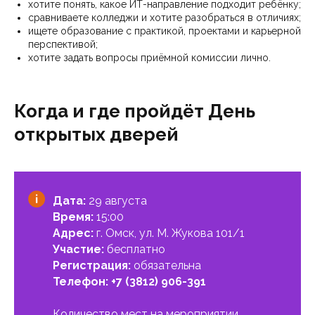
хотите понять, какое ИТ-направление подходит ребёнку;
сравниваете колледжи и хотите разобраться в отличиях;
ищете образование с практикой, проектами и карьерной
перспективой;
хотите задать вопросы приёмной комиссии лично.
Когда и где пройдёт День
открытых дверей
Дата:
29 августа
Время:
15:00
Адрес:
г. Омск, ул. М. Жукова 101/1
Участие:
бесплатно
Регистрация:
обязательна
Телефон:
+7 (3812) 906-391
Количество мест на мероприятии