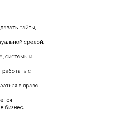
здавать сайты,
зуальной средой,
е, системы и
, работать с
раться в праве,
уется
в бизнес.