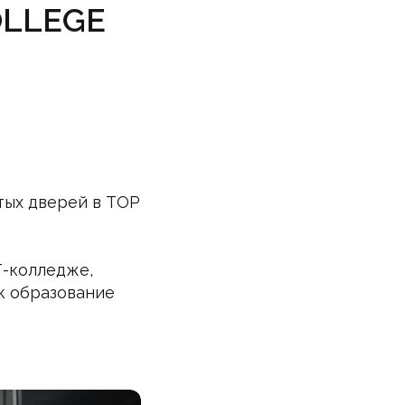
COLLEGE
тых дверей в TOP
Т-колледже,
ак образование