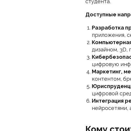
студента.
Доступные напр
Разработка п
приложения, с
Компьютерная
дизайном, 3D,
Кибербезопас
цифровую инф
Маркетинг, ме
контентом, бр
Юриспруденци
цифровой сред
Интеграция р
нейросетями, 
Кому стои