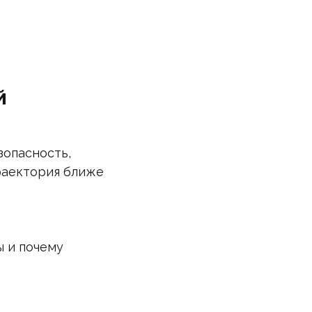
й
зопасность,
траектория ближе
ы и почему