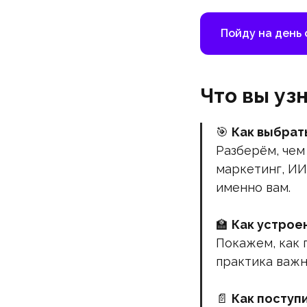
Пойду на день
Что вы уз
🎯
Как выбрат
Разберём, чем
маркетинг, ИИ
именно вам.
🏫
Как устрое
Покажем, как 
практика важн
📄
Как поступ