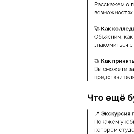
Расскажем о п
возможностях 
🚀
Как коллед
Объясним, как
знакомиться с
🤝
Как принят
Вы сможете за
представителя
Что ещё б
📍
Экскурсия 
Покажем учебн
котором студе