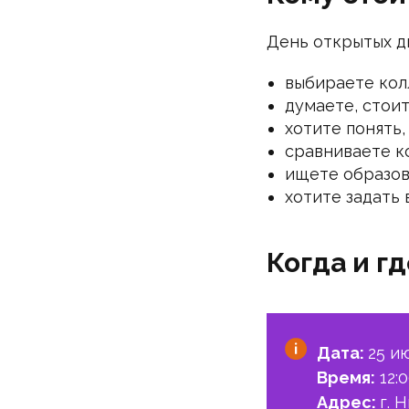
День открытых дв
выбираете колл
думаете, стоит
хотите понять
сравниваете ко
ищете образов
хотите задать
Когда и г
Дата:
25 и
Время:
12:
Адрес:
г. 