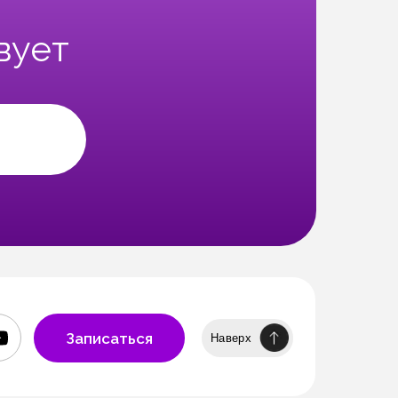
вует
Записаться
Наверх