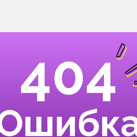
404
Ошибк