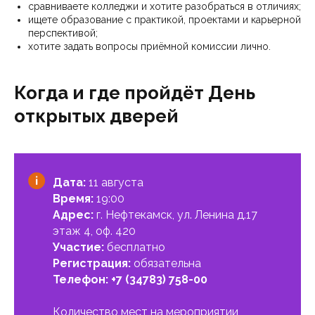
сравниваете колледжи и хотите разобраться в отличиях;
ищете образование с практикой, проектами и карьерной
перспективой;
хотите задать вопросы приёмной комиссии лично.
Когда и где пройдёт День
открытых дверей
Дата:
11 августа
Время:
19:00
Адрес:
г. Нефтекамск, ул. Ленина д.17
этаж 4, оф. 420
Участие:
бесплатно
Регистрация:
обязательна
Телефон:
+7 (34783) 758-00
Количество мест на мероприятии