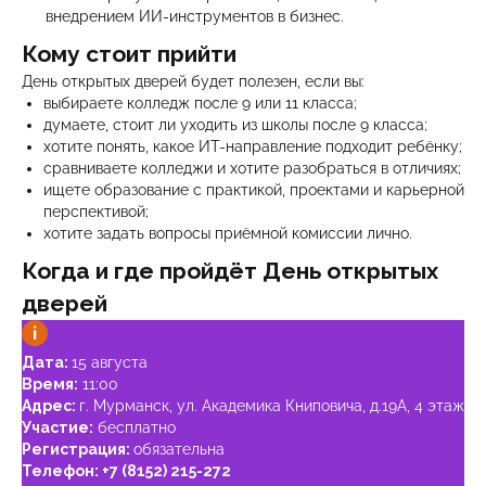
внедрением ИИ-инструментов в бизнес.
Кому стоит прийти
День открытых дверей будет полезен, если вы:
выбираете колледж после 9 или 11 класса;
думаете, стоит ли уходить из школы после 9 класса;
хотите понять, какое ИТ-направление подходит ребёнку;
сравниваете колледжи и хотите разобраться в отличиях;
ищете образование с практикой, проектами и карьерной
перспективой;
хотите задать вопросы приёмной комиссии лично.
Когда и где пройдёт День открытых
дверей
Дата:
15 августа
Время:
11:00
Адрес:
г. Мурманск, ул. Академика Книповича, д.19А, 4 этаж
Участие:
бесплатно
Регистрация:
обязательна
Телефон:
+7 (8152) 215-272