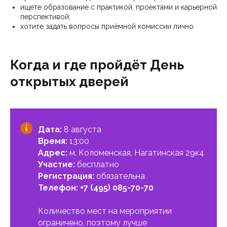
ищете образование с практикой, проектами и карьерной
перспективой;
хотите задать вопросы приёмной комиссии лично.
Когда и где пройдёт День
открытых дверей
Дата:
8 августа
Время:
13:00
Адрес:
м. Коломенская, Нагатинская 29к4
Участие:
бесплатно
Регистрация:
обязательна
Телефон:
+7 (495) 085-70-70
Количество мест на мероприятии
ограничено, поэтому лучше