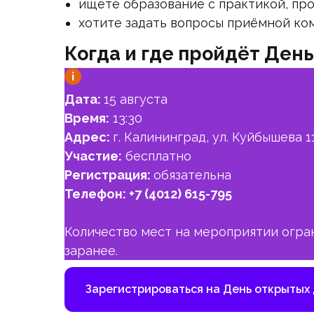
ищете образование с практикой, пр
хотите задать вопросы приёмной ком
Когда и где пройдёт Ден
Дата:
15 августа
Время:
13:30
Адрес:
г. Калининград, ул. Куйбышева 1
Участие:
бесплатно
Регистрация:
обязательна
Телефон:
+7 (4012) 615-795
Количество мест на мероприятии огра
заранее.
Зарегистрироваться на День открытых