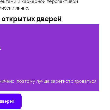
оектами и карьерной перспективой;
иссии лично.
ь открытых дверей
1
ничено, поэтому лучше зарегистрироваться
 дверей