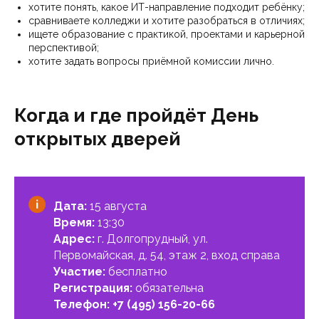
хотите понять, какое ИТ-направление подходит ребёнку;
сравниваете колледжи и хотите разобраться в отличиях;
ищете образование с практикой, проектами и карьерной
перспективой;
хотите задать вопросы приёмной комиссии лично.
Когда и где пройдёт День
открытых дверей
Дата:
15 августа
Время:
13:30
Адрес:
г. Долгопрудный, ул.
Первомайская, д. 54, этаж 2, вход справа
Участие:
бесплатно
Регистрация:
обязательна
Телефон:
+7 (495) 156-20-66