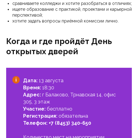
сравниваете колледжи и хотите разобраться в отличиях;
ищете образование с практикой, проектами и карьерной
перспективой;
хотите задать вопросы приёмной комиссии лично.
Когда и где пройдёт День
открытых дверей
Дата:
13 августа
Время:
18:30
Адрес:
г Балаково, Трнавская 14, офис
305, 3 этаж
Участие:
бесплатно
Регистрация:
обязательна
Телефон:
+7 (8453) 340-650
Количество мест на мероприятии